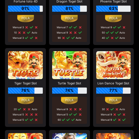
Fortune toto 4D
Dragon Togel Slot
Phoenix Togel Slot
91%
81%
63%
Manual 3
Manual 7
Manual 9
10
Auto
Manual 9
50
Auto
Manual 3
90
Auto
40
Auto
Tiger Togel Slot
Turtle Togel Slot
Lion Dance Togel Slot
76%
74%
77%
20
Auto
Manual 9
30
Auto
Manual 5
Manual 5
Manual 9
Manual 5
60
Auto
Manual 9