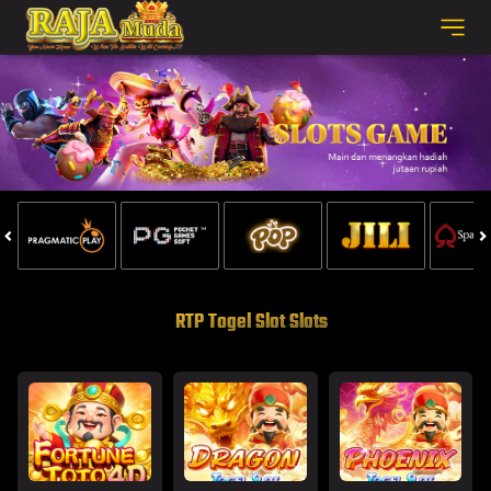
RTP Togel Slot Slots