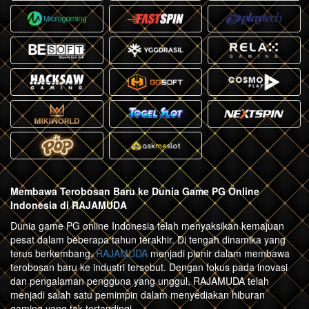
Membawa Terobosan Baru ke Dunia Game PG Online
Indonesia di RAJAMUDA
Dunia game PG online Indonesia telah menyaksikan kemajuan
pesat dalam beberapa tahun terakhir. Di tengah dinamika yang
terus berkembang,
RAJAMUDA
menjadi pionir dalam membawa
terobosan baru ke industri tersebut. Dengan fokus pada inovasi
dan pengalaman pengguna yang unggul, RAJAMUDA telah
menjadi salah satu pemimpin dalam menyediakan hiburan
gaming yang tak tertandingi.