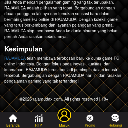
Jika Anda mencari pengalaman gaming yang tak terlupakan,
RAJAMUDA adalah pilihan yang tepat. Bergabunglah dengan
ribuan pengguna lainnya dan temukan sensasi baru dalam
bermain game PG online di RAJAMUDA. Dengan koleksi game
yang terus berkembang dan layanan pelanggan yang prima,
RAJAMUDA siap membawa Anda ke dunia hiburan yang belum
pernah Anda rasakan sebelumnya.
Kesimpulan
RAJAMUDA
telah membawa terobosan baru ke dunia game PG
online Indonesia. Dengan fokus pada inovasi, kualitas, dan
keamanan, RAJAMUDA terus menjadi pemimpin dalam industri
tersebut. Bergabunglah dengan RAJAMUDA hari ini dan rasakan
pengalaman gaming yang tak tertandingi!
©2026 rajamudax.com. All rights reserved | 18+
Beranda
RTP
Masuk
Promo
Hubungi