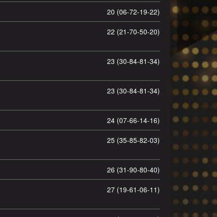
20 (06-72-19-22)
22 (21-70-50-20)
23 (30-84-81-34)
23 (30-84-81-34)
24 (07-66-14-16)
25 (35-85-82-03)
26 (31-90-80-40)
27 (19-61-06-11)