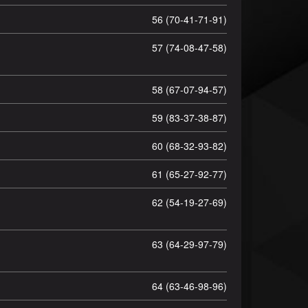
56 (70-41-71-91)
57 (74-08-47-58)
58 (67-07-94-57)
59 (83-37-38-87)
60 (68-32-93-82)
61 (65-27-92-77)
62 (54-19-27-69)
63 (64-29-97-79)
64 (63-46-98-96)