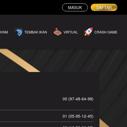
MASUK
DAFTAR
AYAM
TEMBAK IKAN
VIRTUAL
CRASH GAME
00 (97-48-64-98)
01 (05-95-12-45)