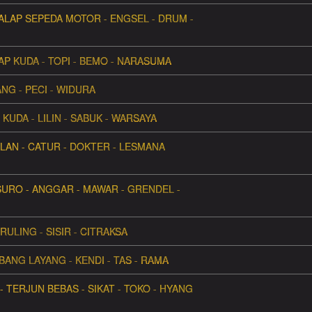
BALAP SEPEDA MOTOR - ENGSEL - DRUM -
AP KUDA - TOPI - BEMO - NARASUMA
ANG - PECI - WIDURA
KUDA - LILIN - SABUK - WARSAYA
ALAN - CATUR - DOKTER - LESMANA
SURO - ANGGAR - MAWAR - GRENDEL -
ERULING - SISIR - CITRAKSA
ANG LAYANG - KENDI - TAS - RAMA
 TERJUN BEBAS - SIKAT - TOKO - HYANG