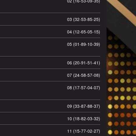
02 (16-53-09-35)
03 (32-53-85-25)
04 (12-65-05-15)
05 (01-89-10-39)
06 (20-91-51-41)
07 (24-58-57-08)
08 (17-57-04-07)
09 (33-87-88-37)
10 (18-82-03-32)
11 (15-77-02-27)