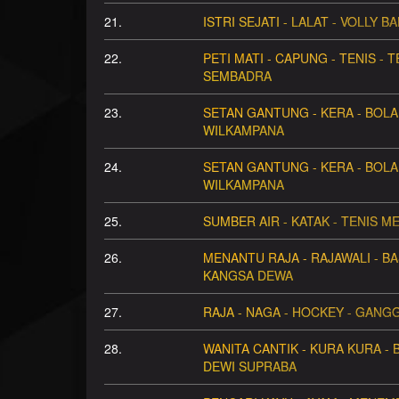
21.
ISTRI SEJATI - LALAT - VOLLY B
22.
PETI MATI - CAPUNG - TENIS -
SEMBADRA
23.
SETAN GANTUNG - KERA - BOLA 
WILKAMPANA
24.
SETAN GANTUNG - KERA - BOLA 
WILKAMPANA
25.
SUMBER AIR - KATAK - TENIS MEJ
26.
MENANTU RAJA - RAJAWALI - BA
KANGSA DEWA
27.
RAJA - NAGA - HOCKEY - GANGG
28.
WANITA CANTIK - KURA KURA - 
DEWI SUPRABA