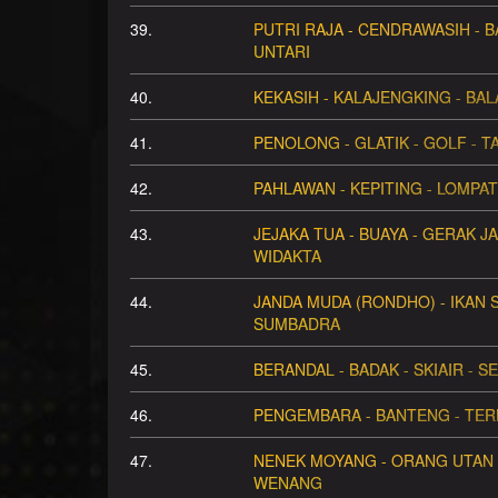
39.
PUTRI RAJA - CENDRAWASIH - 
UNTARI
40.
KEKASIH - KALAJENGKING - BAL
41.
PENOLONG - GLATIK - GOLF - T
42.
PAHLAWAN - KEPITING - LOMPAT 
43.
JEJAKA TUA - BUAYA - GERAK J
WIDAKTA
44.
JANDA MUDA (RONDHO) - IKAN 
SUMBADRA
45.
BERANDAL - BADAK - SKIAIR - S
46.
PENGEMBARA - BANTENG - TERB
47.
NENEK MOYANG - ORANG UTAN -
WENANG